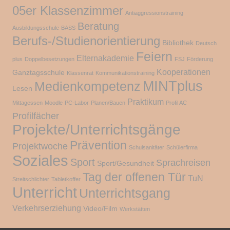
05er Klassenzimmer
Antiaggressionstraining
Beratung
Ausbildungsschule
BASS
Berufs-/Studienorientierung
Bibliothek
Deutsch
Feiern
Elternakademie
plus
Doppelbesetzungen
FSJ
Förderung
Kooperationen
Ganztagsschule
Klassenrat
Kommunikationstraining
MINTplus
Medienkompetenz
Lesen
Praktikum
Mittagessen
Moodle
PC-Labor
Planen/Bauen
Profil AC
Profilfächer
Projekte/Unterrichtsgänge
Prävention
Projektwoche
Schulsanitäter
Schülerfirma
Soziales
Sport
Sprachreisen
Sport/Gesundheit
Tag der offenen Tür
TuN
Streitschlichter
Tabletkoffer
Unterricht
Unterrichtsgang
Verkehrserziehung
Video/Film
Werkstätten