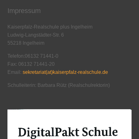
Impressum
Kaiserpfalz-Realschule plus Ingelheim
Ludwig-Langstädter-Str. 6
55218 Ingelheim
Telefon:06132 71441-0
Fax: 06132 71441-20
Email:
sekretariat(at)kaiserpfalz-realschule.de
Schulleiterin: Barbara Rütz (Realschulrektorin)