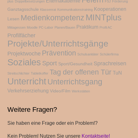
Elternakademie
plus
Doppelbesetzungen
FSJ
Förderung
Kooperationen
Ganztagsschule
Klassenrat
Kommunikationstraining
MINTplus
Medienkompetenz
Lesen
Praktikum
Mittagessen
Moodle
PC-Labor
Planen/Bauen
Profil AC
Profilfächer
Projekte/Unterrichtsgänge
Prävention
Projektwoche
Schulsanitäter
Schülerfirma
Soziales
Sport
Sprachreisen
Sport/Gesundheit
Tag der offenen Tür
TuN
Streitschlichter
Tabletkoffer
Unterricht
Unterrichtsgang
Verkehrserziehung
Video/Film
Werkstätten
Weitere Fragen?
Sie haben eine Frage oder ein Problem!?
Kein Problem! Nutzen Sie unsere
Kontaktseite!