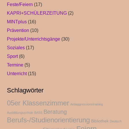
Feste/Feiern
(17)
KAPRI+SCHÜLERZEITUNG
(2)
MINTplus
(16)
Prävention
(10)
Projekte/Unterrichtsgänge
(30)
Soziales
(17)
Sport
(6)
Termine
(5)
Unterricht
(15)
Schlagwörter
05er Klassenzimmer
Antiaggressionstraining
Beratung
Ausbildungsschule
BASS
Berufs-/Studienorientierung
Bibliothek
Deutsch
Feiern