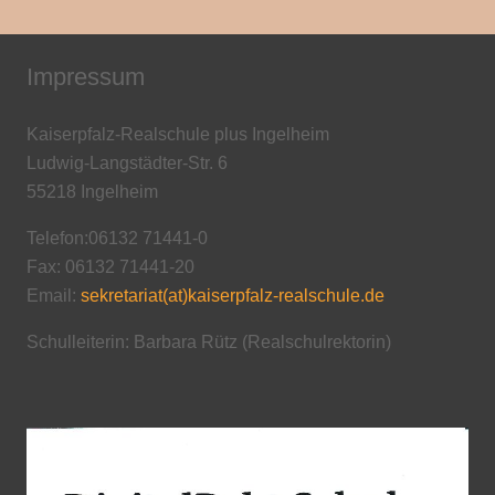
Impressum
Kaiserpfalz-Realschule plus Ingelheim
Ludwig-Langstädter-Str. 6
55218 Ingelheim
Telefon:06132 71441-0
Fax: 06132 71441-20
Email:
sekretariat(at)kaiserpfalz-realschule.de
Schulleiterin: Barbara Rütz (Realschulrektorin)