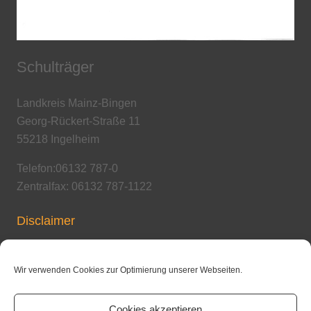
Schulträger
Landkreis Mainz-Bingen
Georg-Rückert-Straße 11
55218 Ingelheim
Telefon:06132 787-0
Zentralfax: 06132 787-1122
Disclaimer
Copyright / Urheberrecht
Wir verwenden Cookies zur Optimierung unserer Webseiten.
Cookies akzeptieren