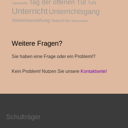
Tag der offenen Tür
TuN
Tabletkoffer
Unterricht
Unterrichtsgang
Verkehrserziehung
Video/Film
Werkstätten
Weitere Fragen?
Sie haben eine Frage oder ein Problem!?
Kein Problem! Nutzen Sie unsere
Kontaktseite!
Schulträger