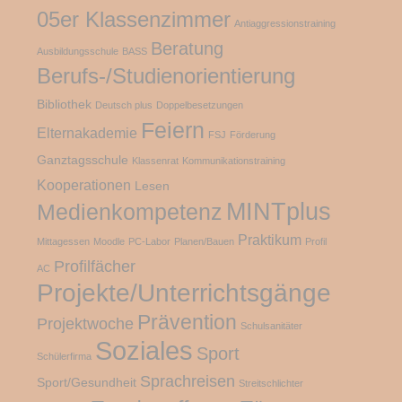
05er Klassenzimmer
Antiaggressionstraining
Beratung
Ausbildungsschule
BASS
Berufs-/Studienorientierung
Bibliothek
Deutsch plus
Doppelbesetzungen
Feiern
Elternakademie
FSJ
Förderung
Ganztagsschule
Klassenrat
Kommunikationstraining
Kooperationen
Lesen
MINTplus
Medienkompetenz
Praktikum
Mittagessen
Moodle
PC-Labor
Planen/Bauen
Profil
Profilfächer
AC
Projekte/Unterrichtsgänge
Prävention
Projektwoche
Schulsanitäter
Soziales
Sport
Schülerfirma
Sprachreisen
Sport/Gesundheit
Streitschlichter