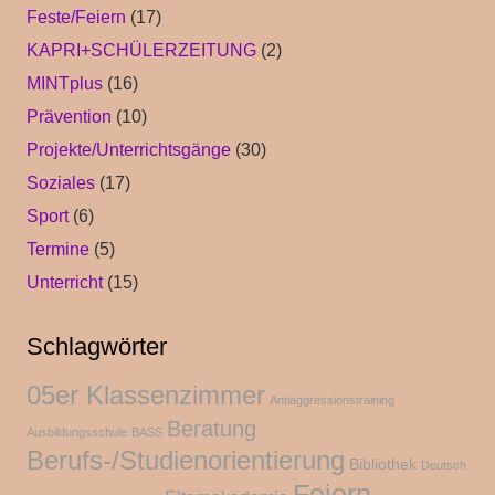
Feste/Feiern
(17)
KAPRI+SCHÜLERZEITUNG
(2)
MINTplus
(16)
Prävention
(10)
Projekte/Unterrichtsgänge
(30)
Soziales
(17)
Sport
(6)
Termine
(5)
Unterricht
(15)
Schlagwörter
05er Klassenzimmer
Antiaggressionstraining
Beratung
Ausbildungsschule
BASS
Berufs-/Studienorientierung
Bibliothek
Deutsch
Feiern