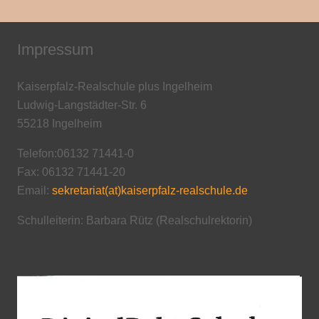
Impressum
Kaiserpfalz-Realschule plus Ingelheim
Ludwig-Langstädter-Str. 6
55218 Ingelheim
Telefon:06132 71441-0
Fax: 06132 71441-20
Email:
sekretariat(at)kaiserpfalz-realschule.de
Schulleiterin: Barbara Rütz (Realschulrektorin)