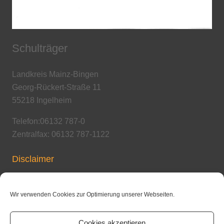
Schulträger
Landkreis Mainz-Bingen
Georg-Rückert-Straße 11
55218 Ingelheim
Telefon:06132 787-0
Zentralfax: 06132 787-1122
Disclaimer
Copyright / Urheberrecht
Wir verwenden Cookies zur Optimierung unserer Webseiten.
Cookies akzeptieren