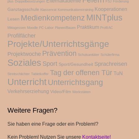
Elternakademie
plus
Doppelbesetzungen
FSJ
Förderung
Kooperationen
Ganztagsschule
Klassenrat
Kommunikationstraining
MINTplus
Medienkompetenz
Lesen
Praktikum
Mittagessen
Moodle
PC-Labor
Planen/Bauen
Profil AC
Profilfächer
Projekte/Unterrichtsgänge
Prävention
Projektwoche
Schulsanitäter
Schülerfirma
Soziales
Sport
Sprachreisen
Sport/Gesundheit
Tag der offenen Tür
TuN
Streitschlichter
Tabletkoffer
Unterricht
Unterrichtsgang
Verkehrserziehung
Video/Film
Werkstätten
Weitere Fragen?
Sie haben eine Frage oder ein Problem!?
Kein Problem! Nutzen Sie unsere
Kontaktseite!