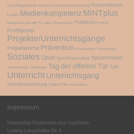
Kooperationen
Ganztagsschule
Klassenrat
Kommunikationstraining
MINTplus
Medienkompetenz
Lesen
Praktikum
Mittagessen
Moodle
PC-Labor
Planen/Bauen
Profil AC
Profilfächer
Projekte/Unterrichtsgänge
Prävention
Projektwoche
Schulsanitäter
Schülerfirma
Soziales
Sport
Sprachreisen
Sport/Gesundheit
Tag der offenen Tür
TuN
Streitschlichter
Tabletkoffer
Unterricht
Unterrichtsgang
Verkehrserziehung
Video/Film
Werkstätten
Impressum
Kaiserpfalz-Realschule plus Ingelheim
Ludwig-Langstädter-Str. 6