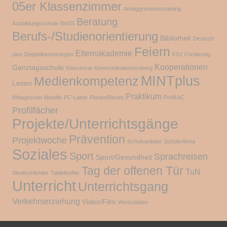
05er Klassenzimmer
Antiaggressionstraining
Beratung
Ausbildungsschule
BASS
Berufs-/Studienorientierung
Bibliothek
Deutsch
Feiern
Elternakademie
plus
Doppelbesetzungen
FSJ
Förderung
Kooperationen
Ganztagsschule
Klassenrat
Kommunikationstraining
MINTplus
Medienkompetenz
Lesen
Praktikum
Mittagessen
Moodle
PC-Labor
Planen/Bauen
Profil AC
Profilfächer
Projekte/Unterrichtsgänge
Prävention
Projektwoche
Schulsanitäter
Schülerfirma
Soziales
Sport
Sprachreisen
Sport/Gesundheit
Tag der offenen Tür
TuN
Streitschlichter
Tabletkoffer
Unterricht
Unterrichtsgang
Verkehrserziehung
Video/Film
Werkstätten