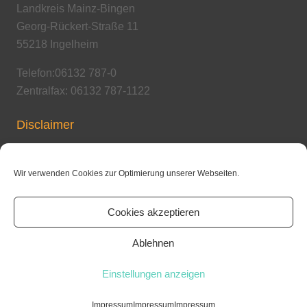
Landkreis Mainz-Bingen
Georg-Rückert-Straße 11
55218 Ingelheim
Telefon:06132 787-0
Zentralfax: 06132 787-1122
Disclaimer
Copyright / Urheberrecht
Wir verwenden Cookies zur Optimierung unserer Webseiten.
Cookies akzeptieren
Datenschutzerklärung
Ablehnen
© Kaiserpfalz-Realschule plus Ingelheim
Einstellungen anzeigen
© 2017 Kaiserpfalz-Realschule plus Ingelheim
Impressum
Impressum
Impressum