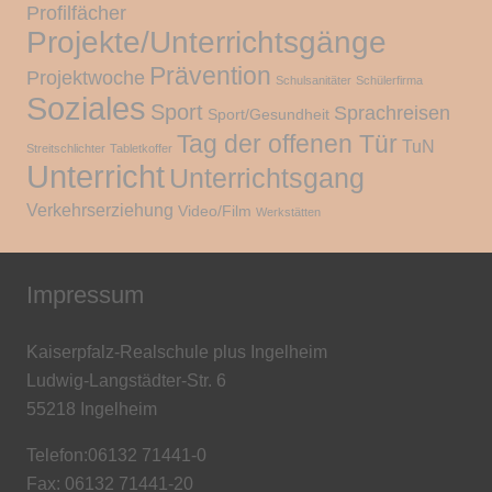
Profilfächer
Projekte/Unterrichtsgänge
Prävention
Projektwoche
Schulsanitäter
Schülerfirma
Soziales
Sport
Sprachreisen
Sport/Gesundheit
Tag der offenen Tür
TuN
Streitschlichter
Tabletkoffer
Unterricht
Unterrichtsgang
Verkehrserziehung
Video/Film
Werkstätten
Impressum
Kaiserpfalz-Realschule plus Ingelheim
Ludwig-Langstädter-Str. 6
55218 Ingelheim
Telefon:06132 71441-0
Fax: 06132 71441-20