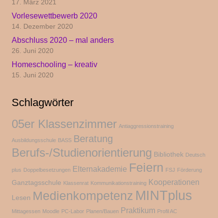
17. März 2021
Vorlesewettbewerb 2020
14. Dezember 2020
Abschluss 2020 – mal anders
26. Juni 2020
Homeschooling – kreativ
15. Juni 2020
Schlagwörter
05er Klassenzimmer
Antiaggressionstraining
Beratung
Ausbildungsschule
BASS
Berufs-/Studienorientierung
Bibliothek
Deutsch
Feiern
Elternakademie
plus
Doppelbesetzungen
FSJ
Förderung
Kooperationen
Ganztagsschule
Klassenrat
Kommunikationstraining
MINTplus
Medienkompetenz
Lesen
Praktikum
Mittagessen
Moodle
PC-Labor
Planen/Bauen
Profil AC