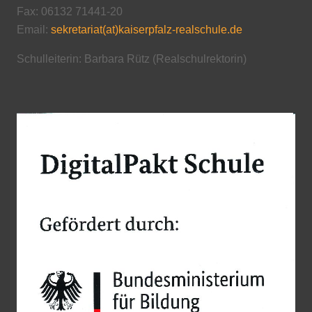
Fax: 06132 71441-20
Email:
sekretariat(at)kaiserpfalz-realschule.de
Schulleiterin: Barbara Rütz (Realschulrektorin)