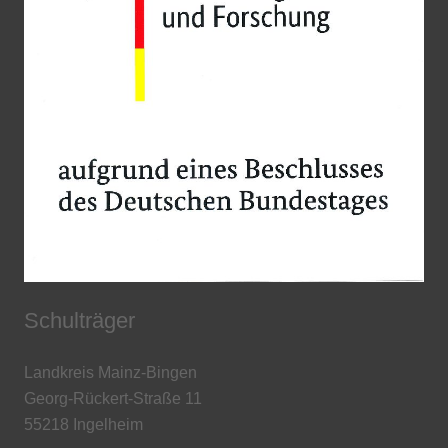
Schulträger
Landkreis Mainz-Bingen
Georg-Rückert-Straße 11
55218 Ingelheim