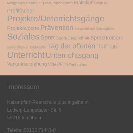
Praktikum
Mittagessen
Moodle
PC-Labor
Planen/Bauen
Profil AC
Profilfächer
Projekte/Unterrichtsgänge
Prävention
Projektwoche
Schulsanitäter
Schülerfirma
Soziales
Sport
Sprachreisen
Sport/Gesundheit
Tag der offenen Tür
TuN
Streitschlichter
Tabletkoffer
Unterricht
Unterrichtsgang
Verkehrserziehung
Video/Film
Werkstätten
Impressum
Kaiserpfalz-Realschule plus Ingelheim
Ludwig-Langstädter-Str. 6
55218 Ingelheim
Telefon:06132 71441-0