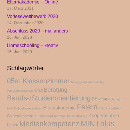
Elternakademie – Online
17. März 2021
Vorlesewettbewerb 2020
14. Dezember 2020
Abschluss 2020 – mal anders
26. Juni 2020
Homeschooling – kreativ
15. Juni 2020
Schlagwörter
05er Klassenzimmer
Antiaggressionstraining
Beratung
Ausbildungsschule
BASS
Berufs-/Studienorientierung
Bibliothek
Deutsch
Feiern
Elternakademie
plus
Doppelbesetzungen
FSJ
Förderung
Kooperationen
Ganztagsschule
Klassenrat
Kommunikationstraining
MINTplus
Medienkompetenz
Lesen