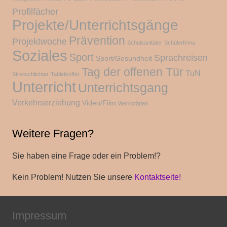
Profilfächer
Projekte/Unterrichtsgänge
Prävention
Projektwoche
Schulsanitäter
Schülerfirma
Soziales
Sport
Sprachreisen
Sport/Gesundheit
Tag der offenen Tür
TuN
Streitschlichter
Tabletkoffer
Unterricht
Unterrichtsgang
Verkehrserziehung
Video/Film
Werkstätten
Weitere Fragen?
Sie haben eine Frage oder ein Problem!?
Kein Problem! Nutzen Sie unsere
Kontaktseite!
Impressum