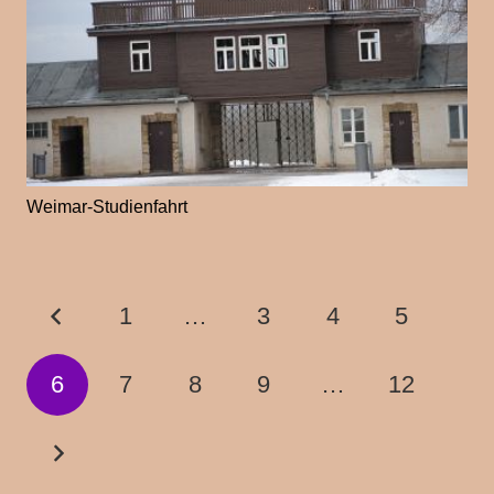
Weimar-Studienfahrt
1
…
3
4
5
6
7
8
9
…
12