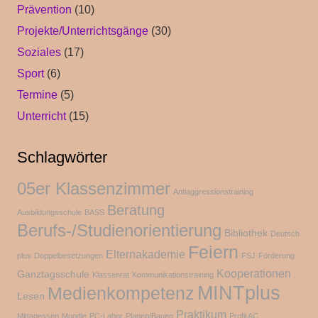
Prävention
(10)
Projekte/Unterrichtsgänge
(30)
Soziales
(17)
Sport
(6)
Termine
(5)
Unterricht
(15)
Schlagwörter
05er Klassenzimmer
Antiaggressionstraining
Beratung
Ausbildungsschule
BASS
Berufs-/Studienorientierung
Bibliothek
Deutsch
Feiern
Elternakademie
plus
Doppelbesetzungen
FSJ
Förderung
Kooperationen
Ganztagsschule
Klassenrat
Kommunikationstraining
MINTplus
Medienkompetenz
Lesen
Praktikum
Mittagessen
Moodle
PC-Labor
Planen/Bauen
Profil AC