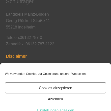
Schulträger
Landkreis Mainz-Bingen
Georg-Rückert-Straße 11
55218 Ingelheim
Telefon:06132 787-0
Zentralfax: 06132 787-1122
Disclaimer
Copyright / Urheberrecht
Wir verwenden Cookies zur Optimierung unserer Webseiten.
Cookies akzeptieren
Datenschutzerklärung
Ablehnen
© Kaiserpfalz-Realschule plus Ingelheim
Einstellungen anzeigen