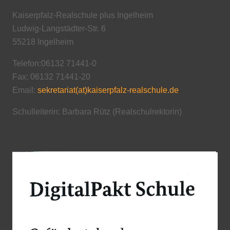
Kaiserpfalz-Realschule plus Ingelheim
Ludwig-Langstädter-Str. 6
55218 Ingelheim
Telefon:06132 71441-0
Fax: 06132 71441-20
Email:
sekretariat(at)kaiserpfalz-realschule.de
Schulleiterin: Barbara Rütz (Realschulrektorin)