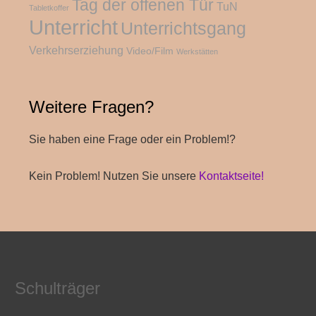
Tag der offenen Tür
TuN
Tabletkoffer
Unterricht
Unterrichtsgang
Verkehrserziehung
Video/Film
Werkstätten
Weitere Fragen?
Sie haben eine Frage oder ein Problem!?
Kein Problem! Nutzen Sie unsere
Kontaktseite!
Schulträger