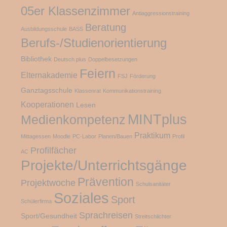
05er Klassenzimmer
Antiaggressionstraining
Beratung
Ausbildungsschule
BASS
Berufs-/Studienorientierung
Bibliothek
Deutsch plus
Doppelbesetzungen
Feiern
Elternakademie
FSJ
Förderung
Ganztagsschule
Klassenrat
Kommunikationstraining
Kooperationen
Lesen
MINTplus
Medienkompetenz
Praktikum
Mittagessen
Moodle
PC-Labor
Planen/Bauen
Profil
Profilfächer
AC
Projekte/Unterrichtsgänge
Prävention
Projektwoche
Schulsanitäter
Soziales
Sport
Schülerfirma
Sprachreisen
Sport/Gesundheit
Streitschlichter