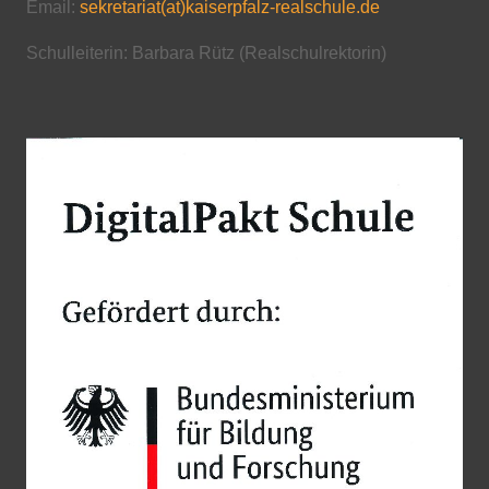
Email:
sekretariat(at)kaiserpfalz-realschule.de
Schulleiterin: Barbara Rütz (Realschulrektorin)