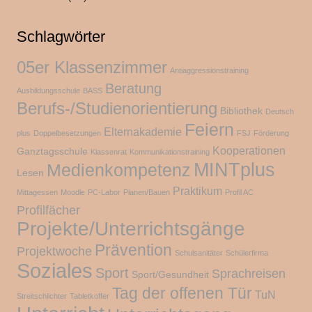
Schlagwörter
05er Klassenzimmer
Antiaggressionstraining
Beratung
Ausbildungsschule
BASS
Berufs-/Studienorientierung
Bibliothek
Deutsch
Feiern
Elternakademie
plus
Doppelbesetzungen
FSJ
Förderung
Kooperationen
Ganztagsschule
Klassenrat
Kommunikationstraining
MINTplus
Medienkompetenz
Lesen
Praktikum
Mittagessen
Moodle
PC-Labor
Planen/Bauen
Profil AC
Profilfächer
Projekte/Unterrichtsgänge
Prävention
Projektwoche
Schulsanitäter
Schülerfirma
Soziales
Sport
Sprachreisen
Sport/Gesundheit
Tag der offenen Tür
TuN
Streitschlichter
Tabletkoffer