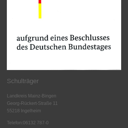
Schulträger
Landkreis Mainz-Bingen
Georg-Rückert-Straße 11
55218 Ingelheim
Telefon:06132 787-0