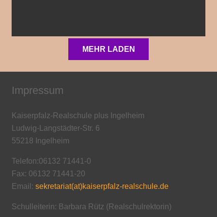
MEHR LADEN
Impressum
Kaiserpfalz-Realschule plus Ingelheim
Ludwig-Langstädter-Str. 6
55218 Ingelheim
Telefon:06132 71441-0
Fax: 06132 71441-20
Email:
sekretariat(at)kaiserpfalz-realschule.de
Schulleiterin: Barbara Rütz (Realschulrektorin)