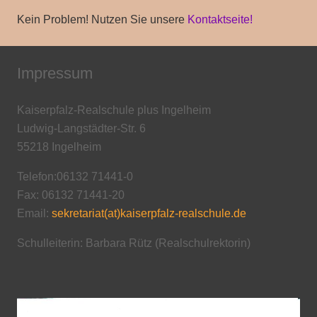
Kein Problem! Nutzen Sie unsere
Kontaktseite!
Impressum
Kaiserpfalz-Realschule plus Ingelheim
Ludwig-Langstädter-Str. 6
55218 Ingelheim
Telefon:06132 71441-0
Fax: 06132 71441-20
Email:
sekretariat(at)kaiserpfalz-realschule.de
Schulleiterin: Barbara Rütz (Realschulrektorin)