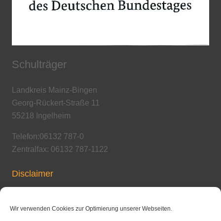
Schulträger
Landkreis Mainz-Bingen
Georg-Rückert-Straße 11
55218 Ingelheim
Telefon:06132 787-0
Zentralfax: 06132 787-1122
Disclaimer
Copyright / Urheberrecht
Wir verwenden Cookies zur Optimierung unserer Webseiten.