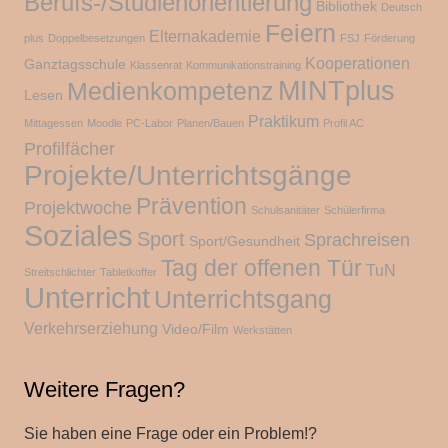
Berufs-/Studienorientierung
Bibliothek
Deutsch
Feiern
Elternakademie
plus
Doppelbesetzungen
FSJ
Förderung
Kooperationen
Ganztagsschule
Klassenrat
Kommunikationstraining
MINTplus
Medienkompetenz
Lesen
Praktikum
Mittagessen
Moodle
PC-Labor
Planen/Bauen
Profil AC
Profilfächer
Projekte/Unterrichtsgänge
Prävention
Projektwoche
Schulsanitäter
Schülerfirma
Soziales
Sport
Sprachreisen
Sport/Gesundheit
Tag der offenen Tür
TuN
Streitschlichter
Tabletkoffer
Unterricht
Unterrichtsgang
Verkehrserziehung
Video/Film
Werkstätten
Weitere Fragen?
Sie haben eine Frage oder ein Problem!?