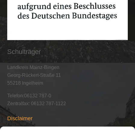
Schulträger
Landkreis Mainz-Bingen
Georg-Rückert-Straße 11
55218 Ingelheim
Telefon:06132 787-0
Zentralfax: 06132 787-1122
Disclaimer