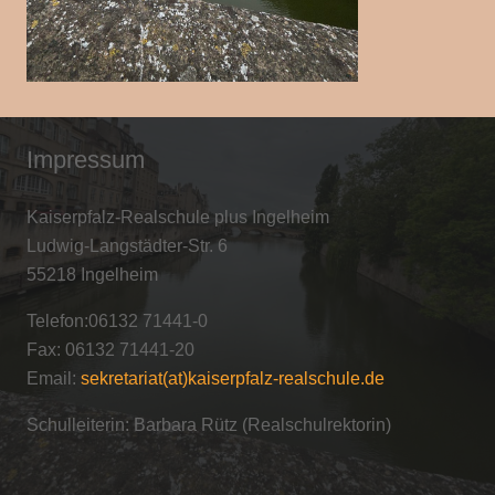
Impressum
Kaiserpfalz-Realschule plus Ingelheim
Ludwig-Langstädter-Str. 6
55218 Ingelheim
Telefon:06132 71441-0
Fax: 06132 71441-20
Email:
sekretariat(at)kaiserpfalz-realschule.de
Schulleiterin: Barbara Rütz (Realschulrektorin)