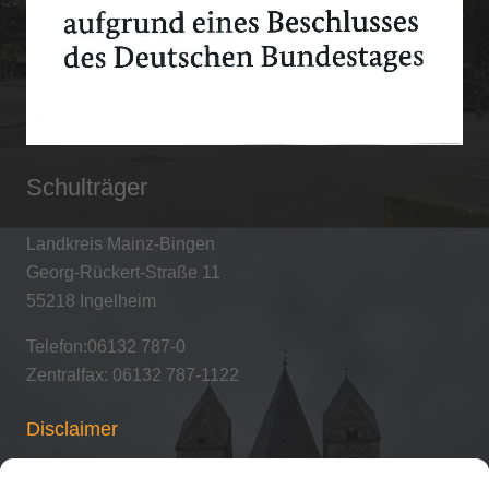
Schulträger
Landkreis Mainz-Bingen
Georg-Rückert-Straße 11
55218 Ingelheim
Telefon:06132 787-0
Zentralfax: 06132 787-1122
Disclaimer