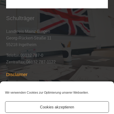
Schulträger
Landkreis Mainz-Bingen
Georg-Rückert-Straße 11
55218 Ingelheim
Telefon:06132 787-0
Zentralfax: 06132 787-1122
Disclaimer
Copyright / Urheberrecht
Wir verwenden Cookies zur Optimierung unserer Webseiten.
Cookies akzeptieren
Datenschutzerklärung