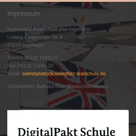
Impressum
Kaiserpfalz-Realschule plus Ingelheim
Ludwig-Langstädter-Str. 6
55218 Ingelheim
Telefon:06132 71441-0
Fax: 06132 71441-20
Email:
sekretariat(at)kaiserpfalz-realschule.de
Schulleiterin: Barbara Rütz (Realschulrektorin)