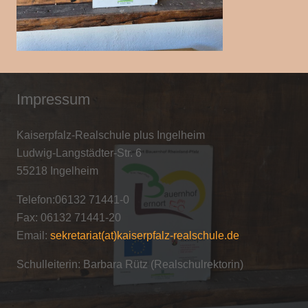
Impressum
Kaiserpfalz-Realschule plus Ingelheim
Ludwig-Langstädter-Str. 6
55218 Ingelheim
Telefon:06132 71441-0
Fax: 06132 71441-20
Email:
sekretariat(at)kaiserpfalz-realschule.de
Schulleiterin: Barbara Rütz (Realschulrektorin)