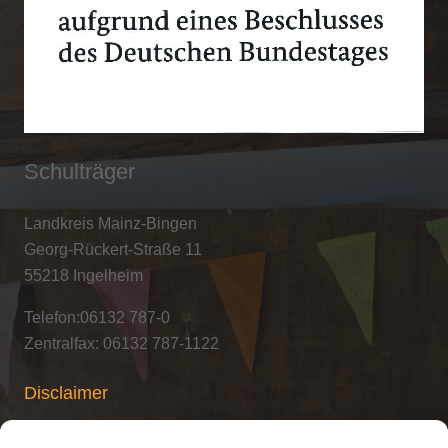
Schulträger
Landkreis Mainz-Bingen
Georg-Rückert-Straße 11
55218 Ingelheim
Telefon:06132 787-0
Zentralfax: 06132 787-1122
Disclaimer