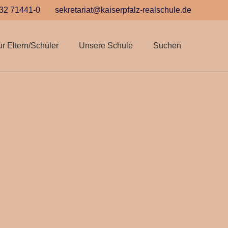
32 71441-0
sekretariat@kaiserpfalz-realschule.de
ür Eltern/Schüler
Unsere Schule
Suchen