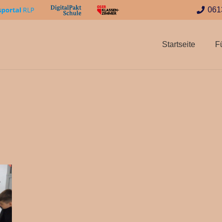
061
Startseite
F