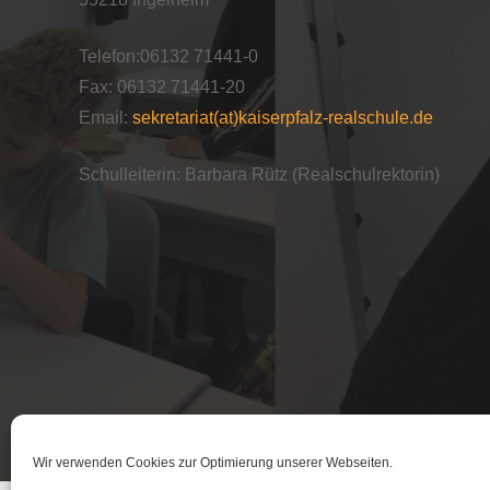
Telefon:06132 71441-0
Fax: 06132 71441-20
Email:
sekretariat(at)kaiserpfalz-realschule.de
Schulleiterin: Barbara Rütz (Realschulrektorin)
Wir verwenden Cookies zur Optimierung unserer Webseiten.