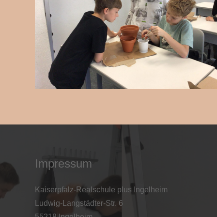
Impressum
Kaiserpfalz-Realschule plus Ingelheim
Ludwig-Langstädter-Str. 6
55218 Ingelheim