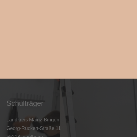
Schulträger
Landkreis Mainz-Bingen
Georg-Rückert-Straße 11
55218 Ingelheim