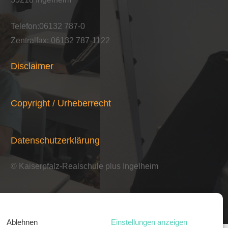
Telefon:06132 787-0
Zentralfax: 06132 787-1122
Disclaimer
Copyright / Urheberrecht
Datenschutzerklärung
© Kaiserpfalz-Realschule plus Ingelheim
Ablehnen
Einstellungen anzeigen