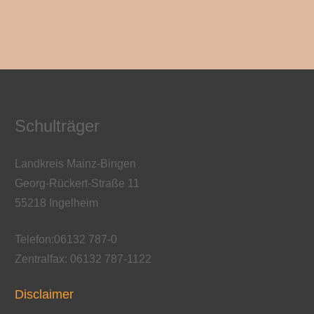
Schulträger
Landkreis Mainz-Bingen
Georg-Rückert-Straße 11
55218 Ingelheim
Telefon:06132 787-0
Zentralfax: 06132 787-1122
Disclaimer