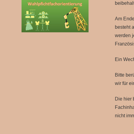
beibehal
Am Ende 
besteht 
werden j
Französis
Ein Wech
Bitte be
wir für e
Die hier 
Fachinha
nicht imm