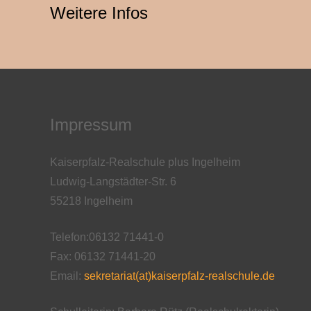
Weitere Infos
Impressum
Kaiserpfalz-Realschule plus Ingelheim
Ludwig-Langstädter-Str. 6
55218 Ingelheim
Telefon:06132 71441-0
Fax: 06132 71441-20
Email:
sekretariat(at)kaiserpfalz-realschule.de