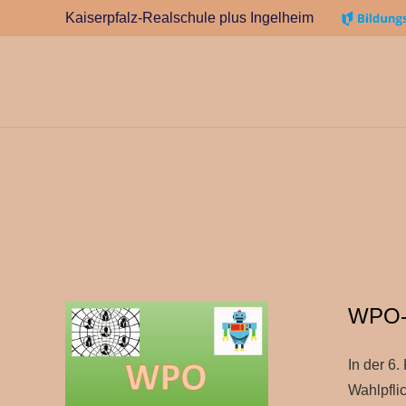
Kaiserpfalz-Realschule plus Ingelheim
WPO-W
In der 6
Wahlpfli